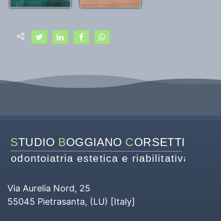
S
TUDIO 
B
OGGIANO 
C
ORSETTI
odontoiatria estetica e riabilitativa
Via Aurelia Nord, 25
55045
Pietrasanta
, (
LU
) [
Italy
]