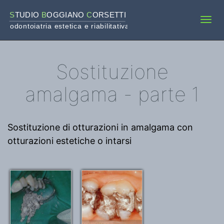
S
TUDIO 
B
OGGIANO 
C
ORSETTI
Tog
odontoiatria estetica e riabilitativa
navi
Sostituzione
amalgama - parte 1
Sostituzione di otturazioni in amalgama con
otturazioni estetiche o intarsi