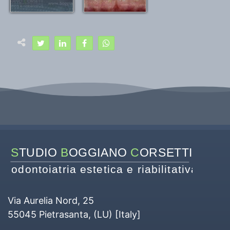
S
TUDIO 
B
OGGIANO 
C
ORSETTI
odontoiatria estetica e riabilitativa
Via Aurelia Nord, 25
55045
Pietrasanta
, (
LU
) [
Italy
]