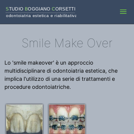
S
TUDIO 
B
OGGIANO 
C
ORSETTI
Tog
odontoiatria estetica e riabilitativa
navi
Smile Make Over
Lo 'smile makeover' è un approccio
multidisciplinare di odontoiatria estetica, che
implica l'utilizzo di una serie di trattamenti e
procedure odontoiatriche.