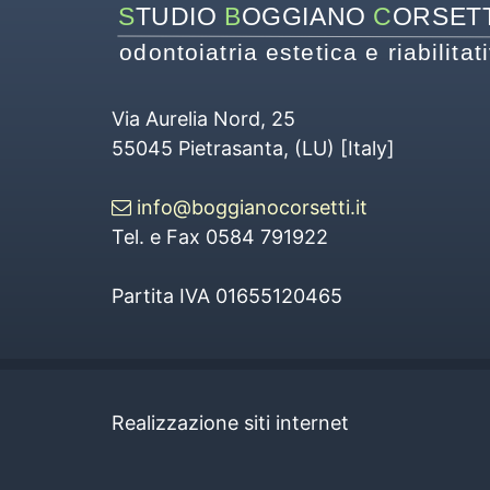
S
TUDIO 
B
OGGIANO 
C
ORSETT
odontoiatria estetica e riabilitat
Via Aurelia Nord, 25
55045
Pietrasanta
, (
LU
) [
Italy
]
info@boggianocorsetti.it
Tel. e Fax 0584 791922
Partita IVA 01655120465
Realizzazione siti internet