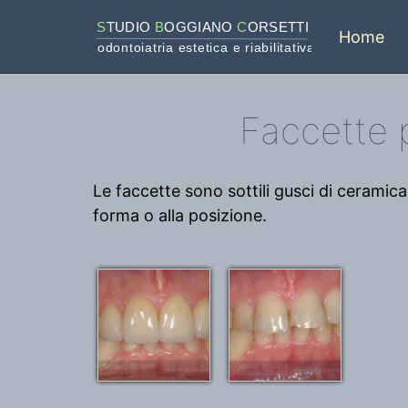
S
TUDIO 
B
OGGIANO 
C
ORSETTI
Home
odontoiatria estetica e riabilitativa
Faccette 
Le faccette sono sottili gusci di ceramica
forma o alla posizione.