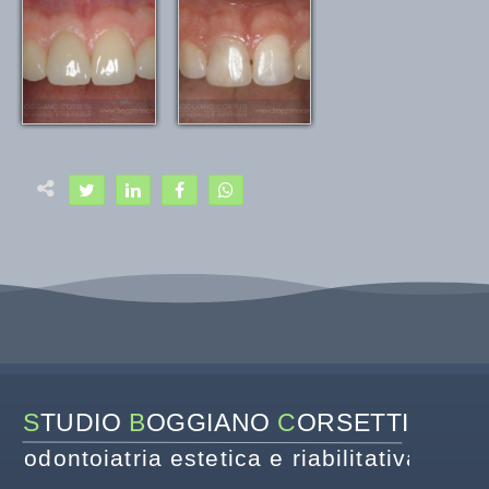
S
TUDIO 
B
OGGIANO 
C
ORSETTI
odontoiatria estetica e riabilitativa