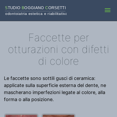
S
TUDIO 
B
OGGIANO 
C
ORSETTI
Tog
odontoiatria estetica e riabilitativa
navi
Faccette per
otturazioni con difetti
di colore
Le faccette sono sottili gusci di ceramica:
applicate sulla superficie esterna del dente, ne
mascherano imperfezioni legate al colore, alla
forma o alla posizione.